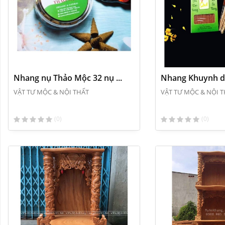
Nhang nụ Thảo Mộc 32 nụ ...
Nhang Khuynh d
Thanh
VẬT TƯ MỘC & NỘI THẤT
VẬT TƯ MỘC & NỘI 
(0)
(0)